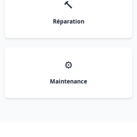
🔨
Réparation
⚙️
Maintenance