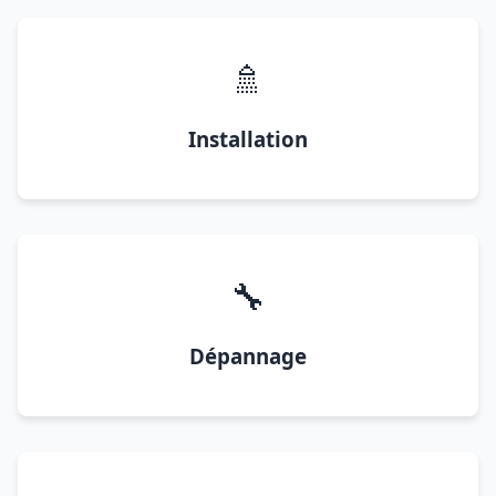
🚿
Installation
🔧
Dépannage