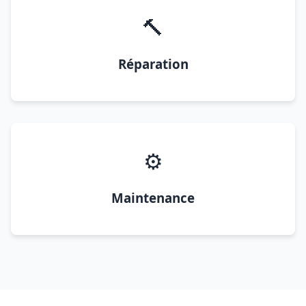
🔨
Réparation
⚙️
Maintenance