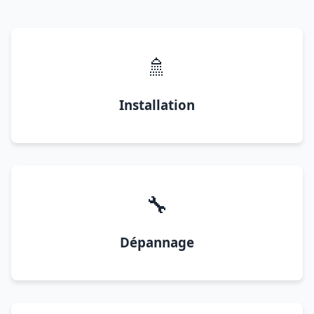
🚿
Installation
🔧
Dépannage