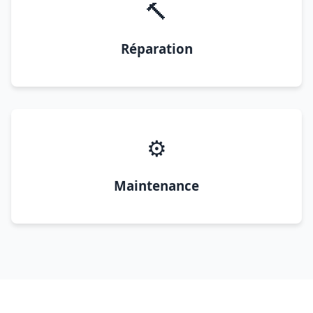
🔨
Réparation
⚙️
Maintenance