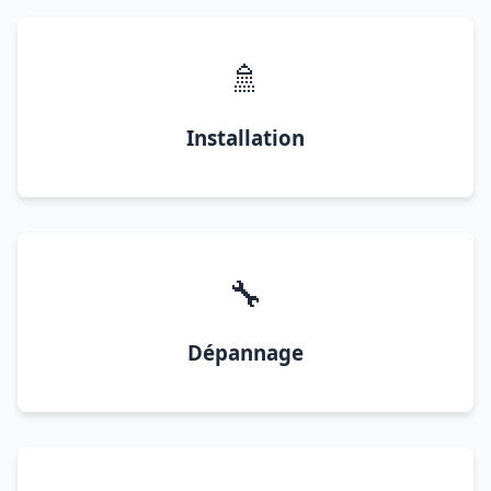
🚿
Installation
🔧
Dépannage