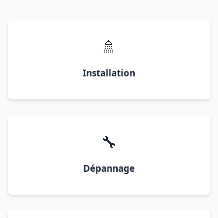
🚿
Installation
🔧
Dépannage