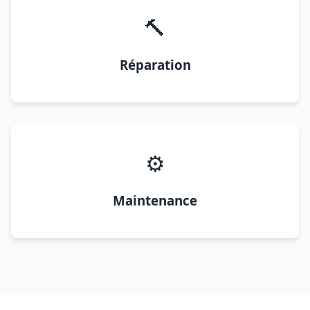
🔨
Réparation
⚙️
Maintenance