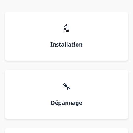
🚿
Installation
🔧
Dépannage