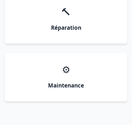
🔨
Réparation
⚙️
Maintenance