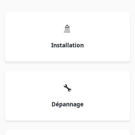
🚿
Installation
🔧
Dépannage