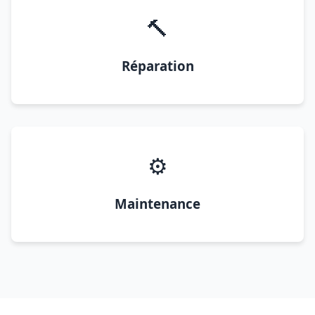
🔨
Réparation
⚙️
Maintenance