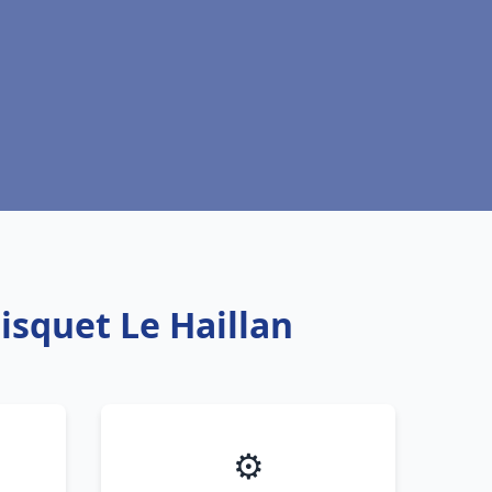
isquet Le Haillan
⚙️