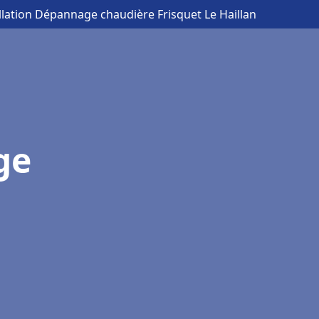
allation Dépannage chaudière Frisquet Le Haillan
ge