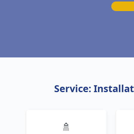
Service: Install
🚿