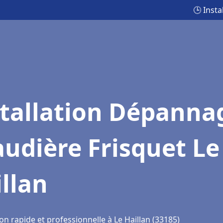
🕒 Inst
stallation Dépanna
udière Frisquet Le
llan
on rapide et professionnelle à Le Haillan (33185)