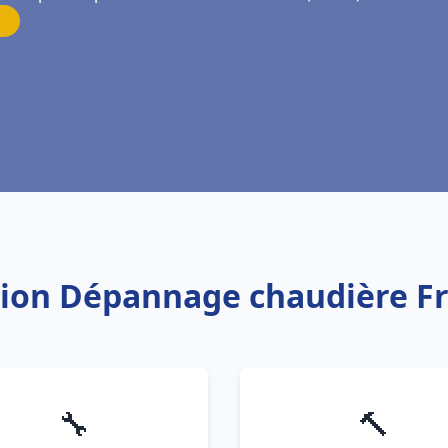
ation Dépannage chaudière Fr
🔧
🔨