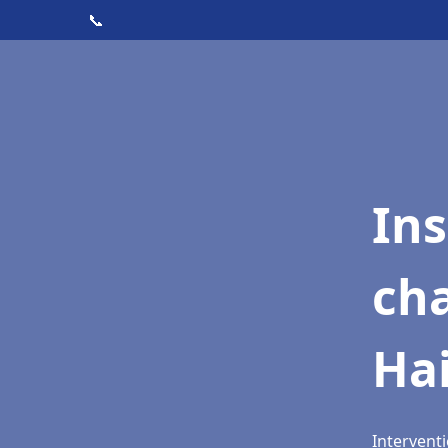
📞
In
cha
Hai
Interventi