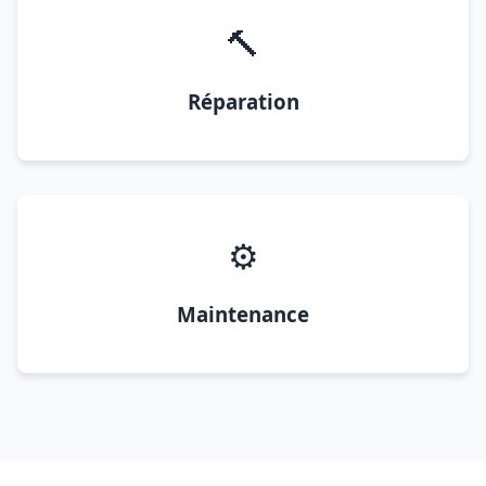
🔨
Réparation
⚙️
Maintenance