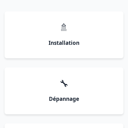
🚿
Installation
🔧
Dépannage