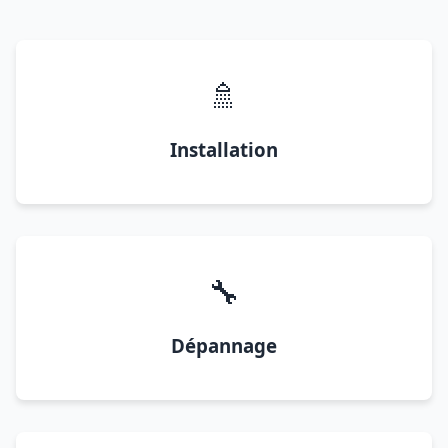
🚿
Installation
🔧
Dépannage