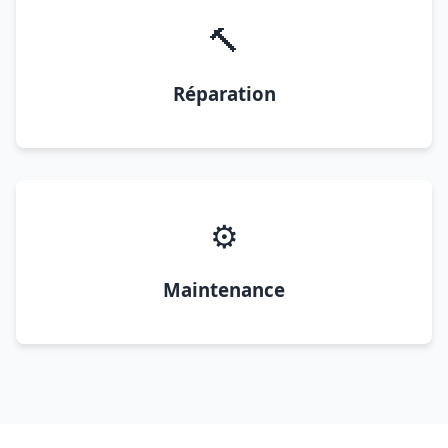
🔨
Réparation
⚙️
Maintenance