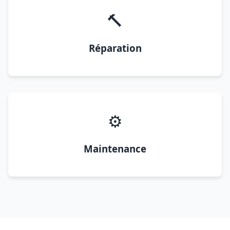
🔨
Réparation
⚙️
Maintenance