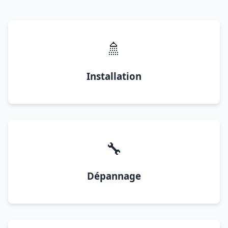
🚿
Installation
🔧
Dépannage