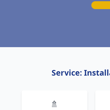
Service: Insta
🚿