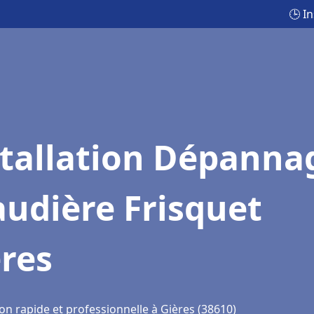
🕒 I
stallation Dépanna
udière Frisquet
res
on rapide et professionnelle à Gières (38610)