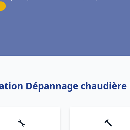
llation Dépannage chaudière 
🔧
🔨