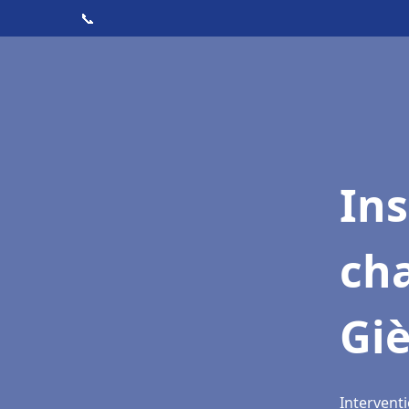
📞
In
cha
Giè
Interventi