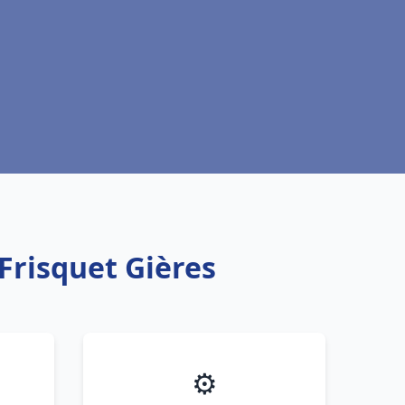
Frisquet Gières
⚙️