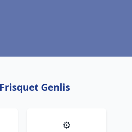
Frisquet Genlis
⚙️