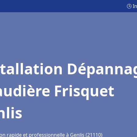
🕒 I
stallation Dépanna
udière Frisquet
lis
on rapide et professionnelle à Genlis (21110)