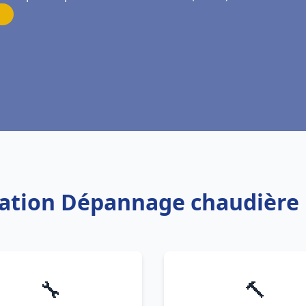
llation Dépannage chaudière 
🔧
🔨