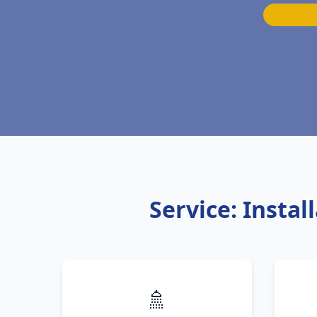
Service: Insta
🚿