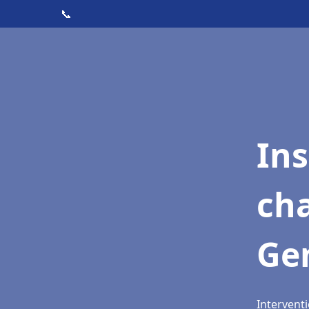
📞
In
cha
Gen
Interventi