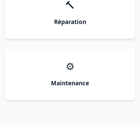
🔨
Réparation
⚙️
Maintenance