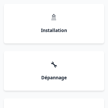
🚿
Installation
🔧
Dépannage