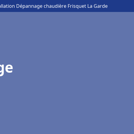
allation Dépannage chaudière Frisquet La Garde
ge