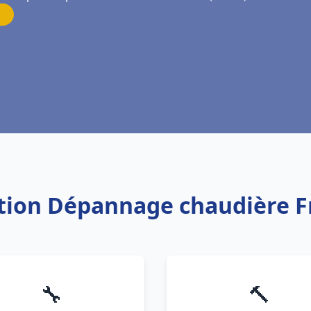
lation Dépannage chaudière F
🔧
🔨