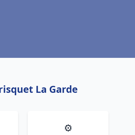
risquet La Garde
⚙️