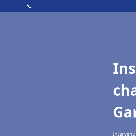
📞
In
cha
Ga
Interventi