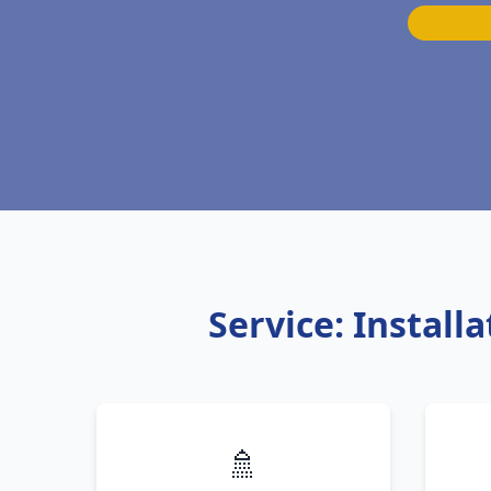
Service: Instal
🚿