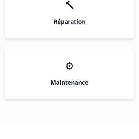
🔨
Réparation
⚙️
Maintenance