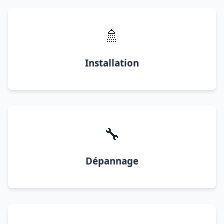
🚿
Installation
🔧
Dépannage