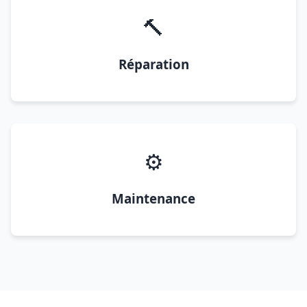
🔨
Réparation
⚙️
Maintenance