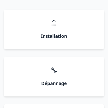
🚿
Installation
🔧
Dépannage