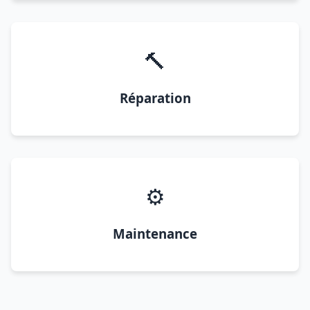
🔨
Réparation
⚙️
Maintenance