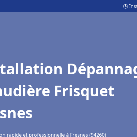
🕒 In
stallation Dépanna
udière Frisquet
esnes
on rapide et professionnelle à Fresnes (94260)