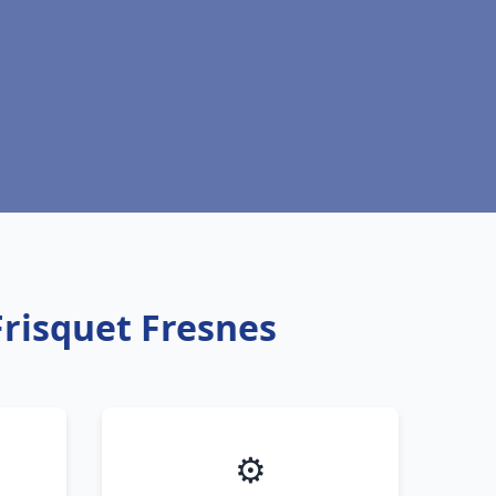
Frisquet Fresnes
⚙️