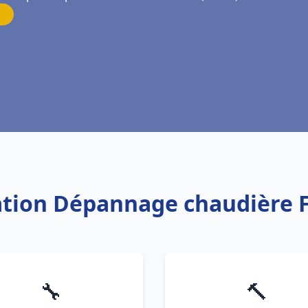
lation Dépannage chaudière 
🔧
🔨