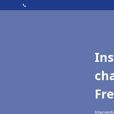
📞
In
cha
Fr
Interventi