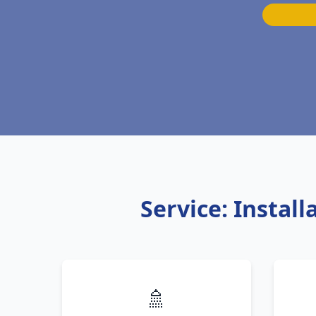
Service: Instal
🚿