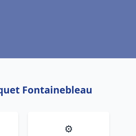
squet Fontainebleau
⚙️