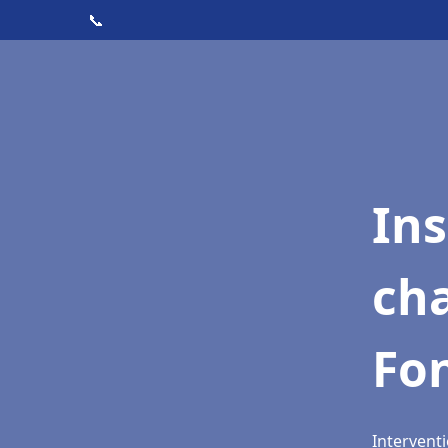
📞
In
cha
Fo
Intervent