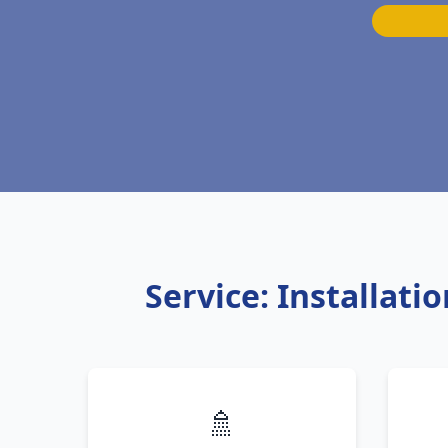
Service: Installat
🚿