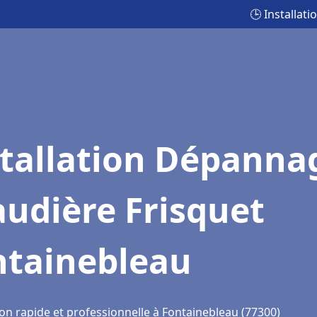
🕒 Installat
stallation Dépanna
udière Frisquet
ntainebleau
ion rapide et professionnelle à Fontainebleau (77300)