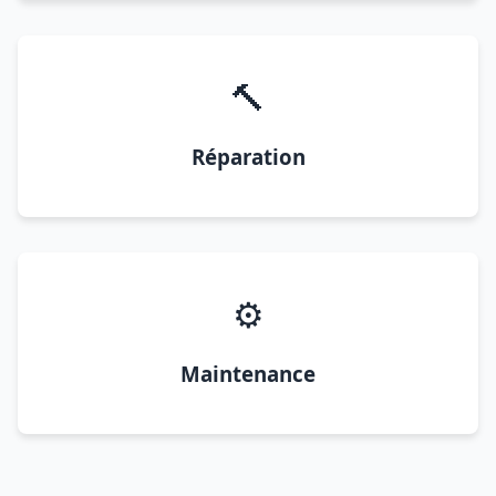
🔨
Réparation
⚙️
Maintenance