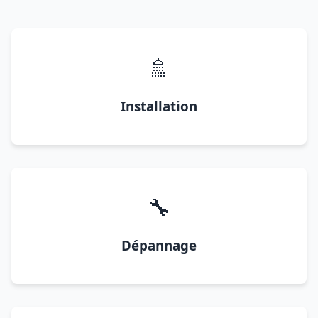
🚿
Installation
🔧
Dépannage