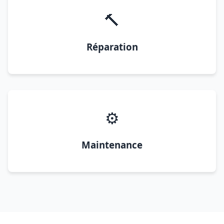
🔨
Réparation
⚙️
Maintenance