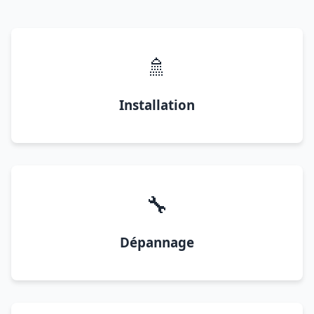
🚿
Installation
🔧
Dépannage