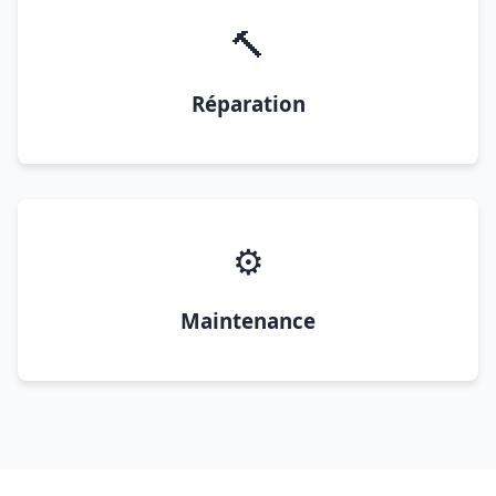
🔨
Réparation
⚙️
Maintenance