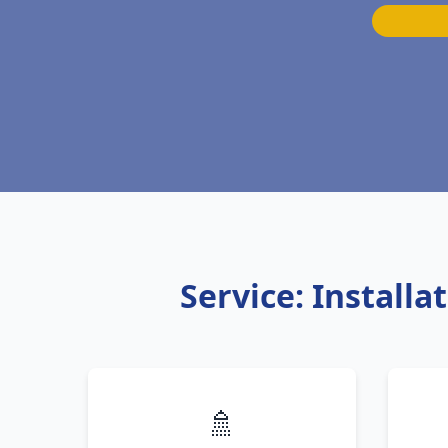
Service: Install
🚿