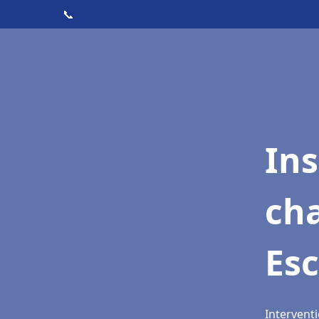
📞
In
cha
Es
Intervent