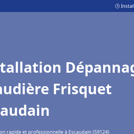
🕒 Insta
stallation Dépanna
udière Frisquet
caudain
ion rapide et professionnelle à Escaudain (59124)