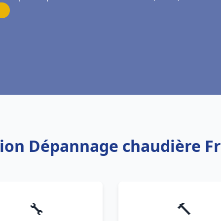
ation Dépannage chaudière F
🔧
🔨