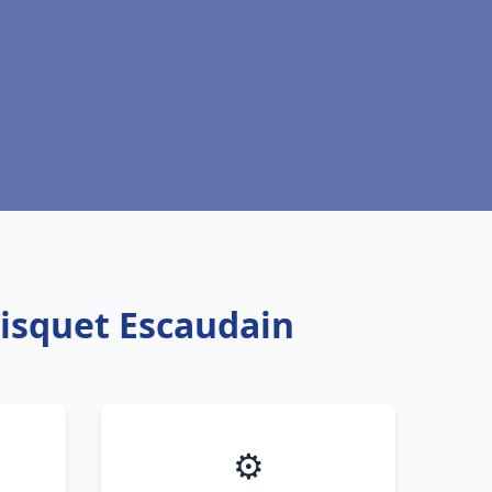
risquet Escaudain
⚙️