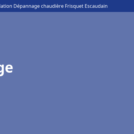
llation Dépannage chaudière Frisquet Escaudain
ge