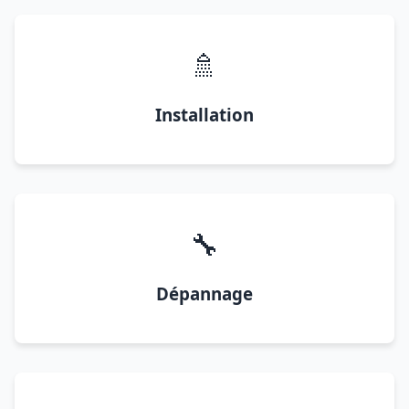
🚿
Installation
🔧
Dépannage