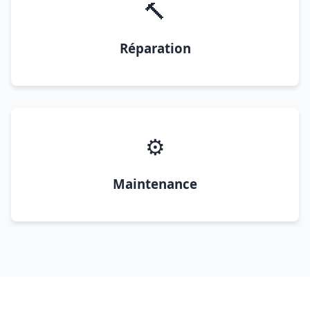
🔨
Réparation
⚙️
Maintenance