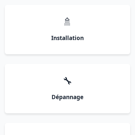
🚿
Installation
🔧
Dépannage