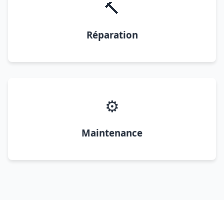
🔨
Réparation
⚙️
Maintenance