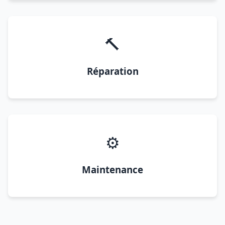
🔨
Réparation
⚙️
Maintenance