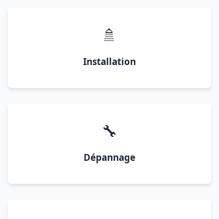
🚿
Installation
🔧
Dépannage