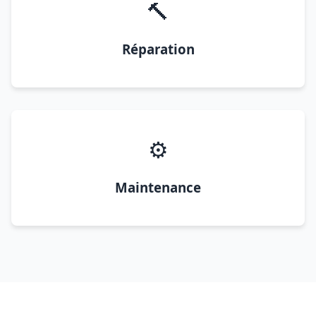
🔨
Réparation
⚙️
Maintenance