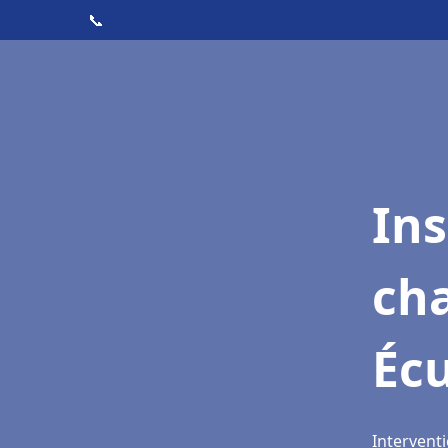
📞
In
cha
Écu
Interventi