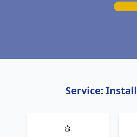
Service: Insta
🚿