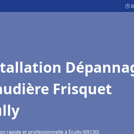
🕒 
stallation Dépanna
udière Frisquet
lly
on rapide et professionnelle à Écully (69130)