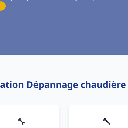
llation Dépannage chaudière 
🔧
🔨