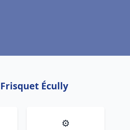
Frisquet Écully
⚙️