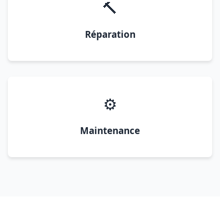
🔨
Réparation
⚙️
Maintenance