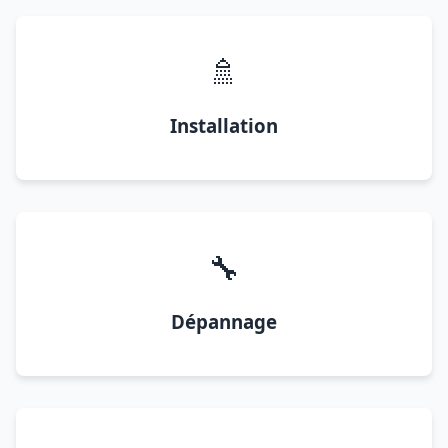
🚿
Installation
🔧
Dépannage