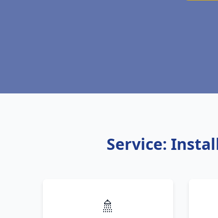
Service: Insta
🚿