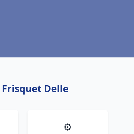
 Frisquet Delle
⚙️