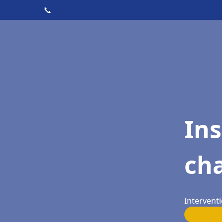
📞
In
cha
Interventi