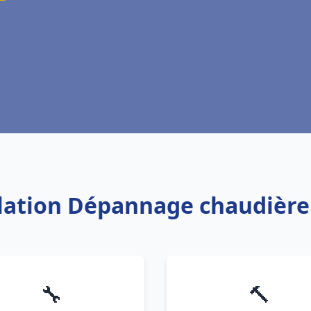
llation Dépannage chaudière
🔧
🔨