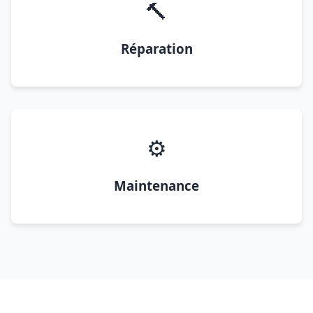
🔨
Réparation
⚙️
Maintenance