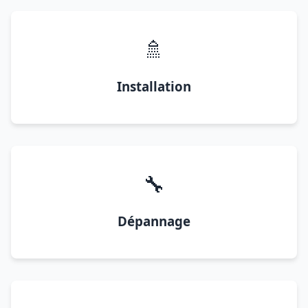
🚿
Installation
🔧
Dépannage