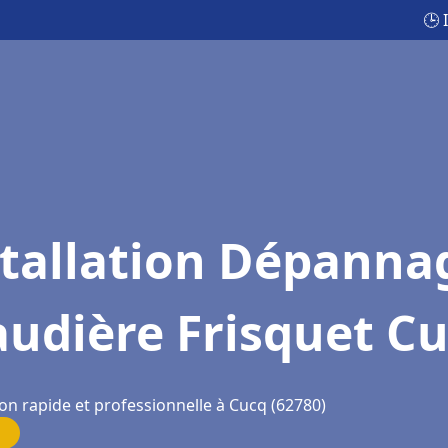
🕒 
stallation Dépanna
udière Frisquet C
on rapide et professionnelle à Cucq (62780)