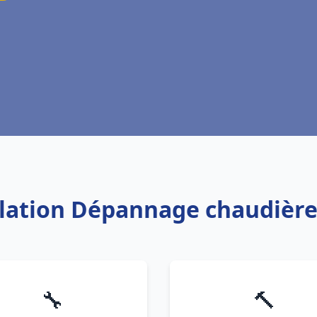
allation Dépannage chaudière
🔧
🔨