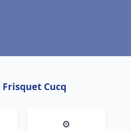
 Frisquet Cucq
⚙️