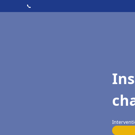
📞
In
cha
Interventi