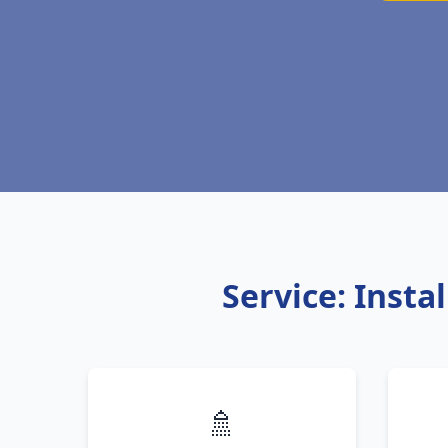
Service: Inst
🚿