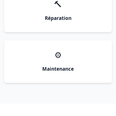
🔨
Réparation
⚙️
Maintenance