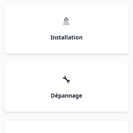
🚿
Installation
🔧
Dépannage