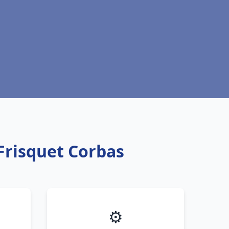
Frisquet Corbas
⚙️