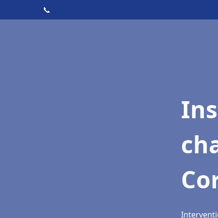
📞
In
cha
Co
Interventi