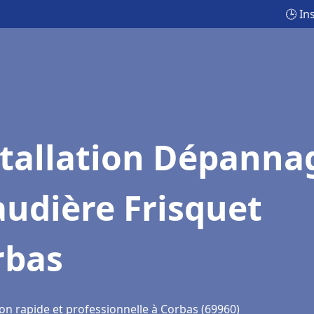
🕒 In
stallation Dépanna
udière Frisquet
rbas
on rapide et professionnelle à Corbas (69960)