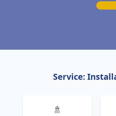
Service: Insta
🚿