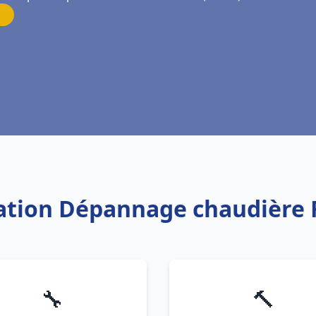
llation Dépannage chaudière 
🔧
🔨