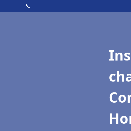
📞
In
cha
Con
Ho