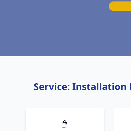
Service: Installatio
🚿