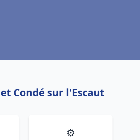
et Condé sur l'Escaut
⚙️