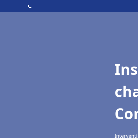
📞
In
cha
Con
Interventi