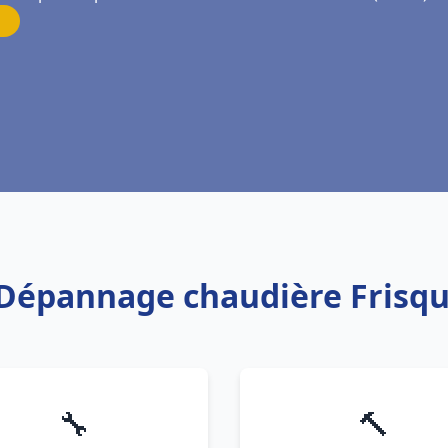
n Dépannage chaudière Frisqu
🔧
🔨