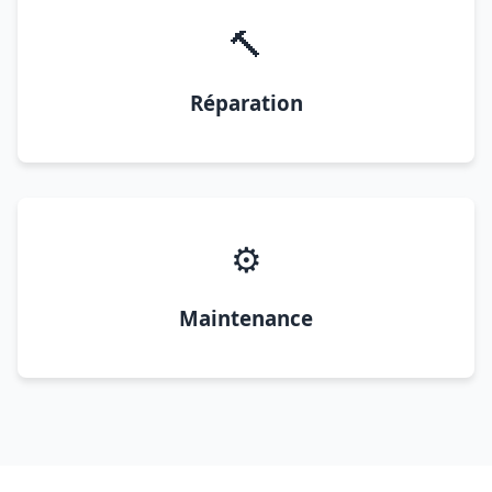
🔨
Réparation
⚙️
Maintenance