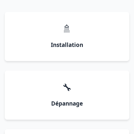
🚿
Installation
🔧
Dépannage