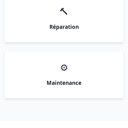
🔨
Réparation
⚙️
Maintenance