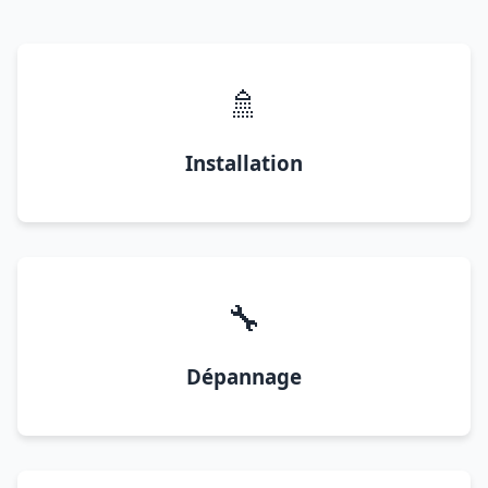
🚿
Installation
🔧
Dépannage