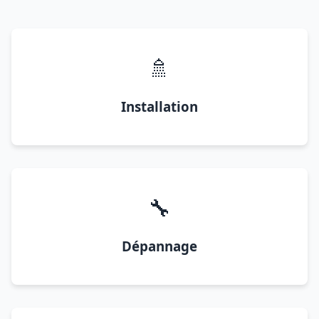
🚿
Installation
🔧
Dépannage