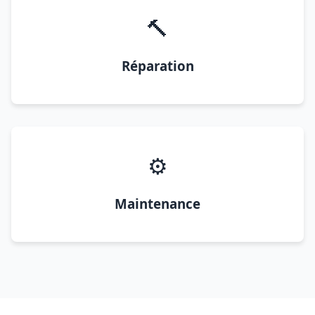
🔨
Réparation
⚙️
Maintenance