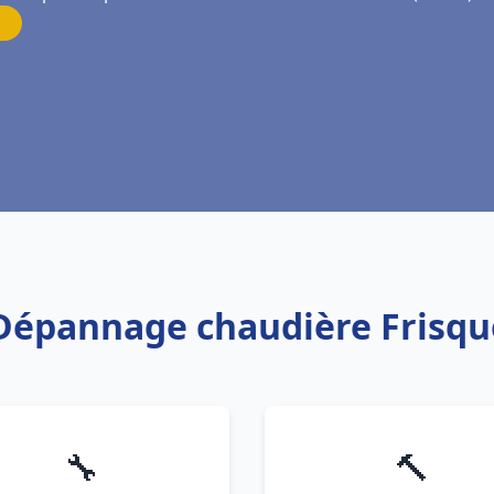
 Dépannage chaudière Frisqu
🔧
🔨