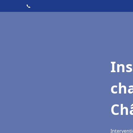
📞
In
cha
Châ
Interventi