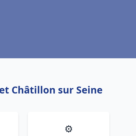
et Châtillon sur Seine
⚙️