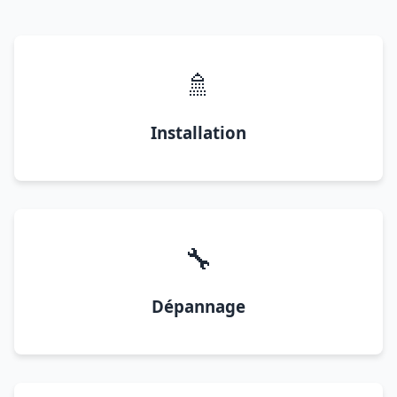
🚿
Installation
🔧
Dépannage