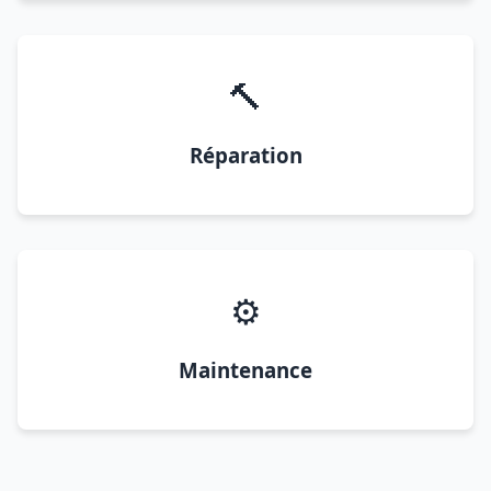
🔨
Réparation
⚙️
Maintenance