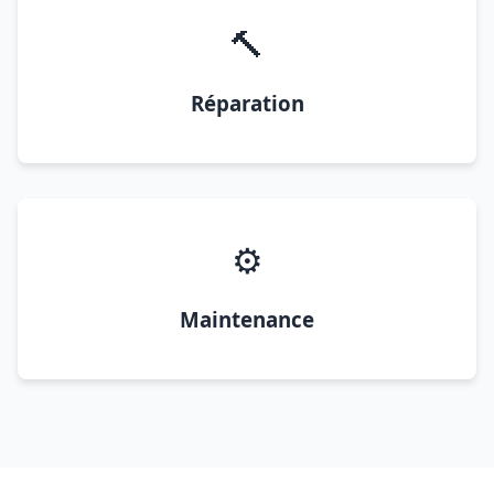
🔨
Réparation
⚙️
Maintenance