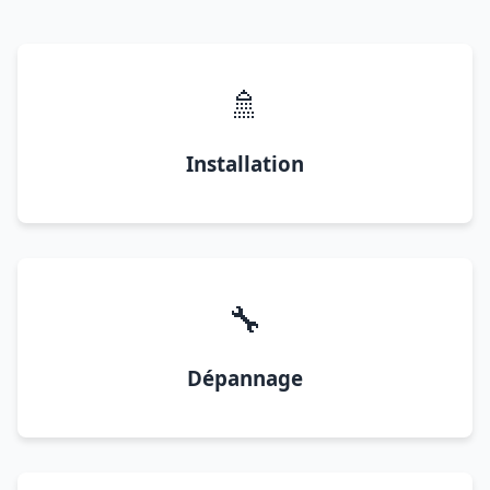
🚿
Installation
🔧
Dépannage