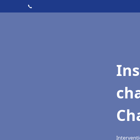
📞
In
cha
Ch
Intervent