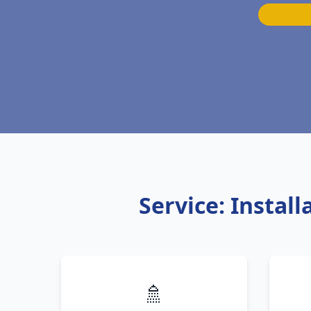
Service: Insta
🚿