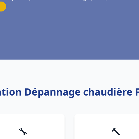
llation Dépannage chaudière 
🔧
🔨