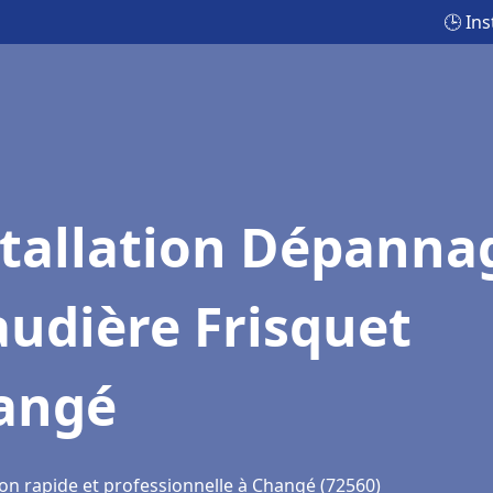
🕒 In
stallation Dépanna
udière Frisquet
angé
ion rapide et professionnelle à Changé (72560)