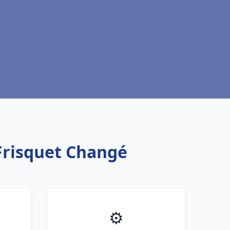
Frisquet Changé
⚙️