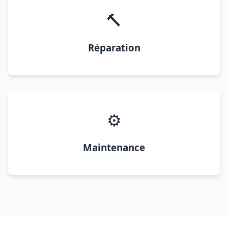
🔨
Réparation
⚙️
Maintenance