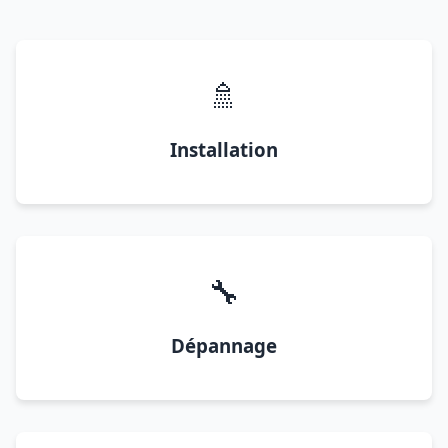
🚿
Installation
🔧
Dépannage