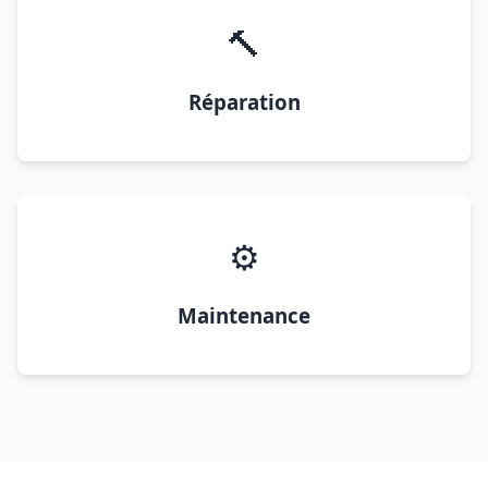
🔨
Réparation
⚙️
Maintenance