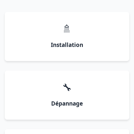
🚿
Installation
🔧
Dépannage