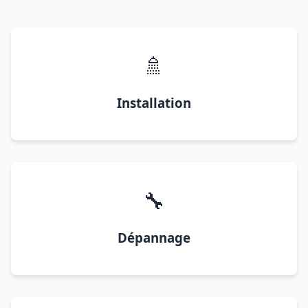
🚿
Installation
🔧
Dépannage