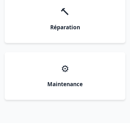
🔨
Réparation
⚙️
Maintenance