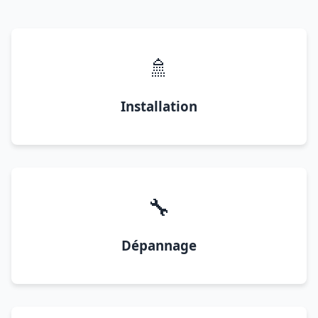
🚿
Installation
🔧
Dépannage