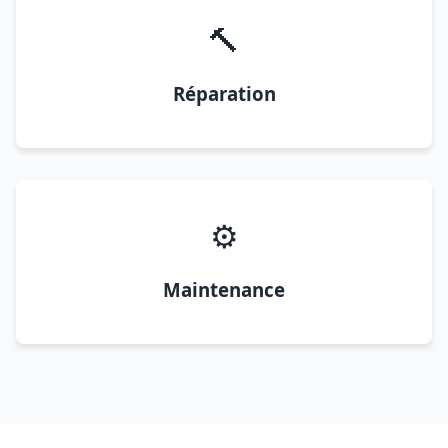
🔨
Réparation
⚙️
Maintenance