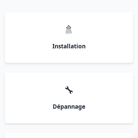
🚿
Installation
🔧
Dépannage