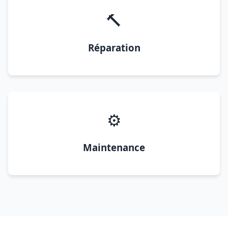
🔨
Réparation
⚙️
Maintenance