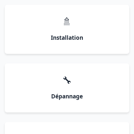
🚿
Installation
🔧
Dépannage