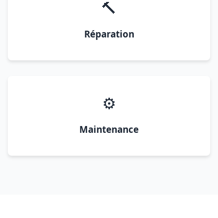
🔨
Réparation
⚙️
Maintenance